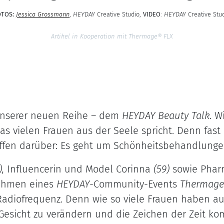
OTOS:
Jessica Grossm
ann
,
HEYDAY
Creative Studio,
VIDEO
:
HEYDAY
Creative Stu
Artikel in Kooperation mit Thermage® FLX
unserer neuen Reihe – dem
HEYDAY Beauty Talk
. W
s vielen Frauen aus der Seele spricht. Denn fast
ffen darüber: Es geht um Schönheitsbehandlunge
),
Influencerin und Model Corinna
(59)
sowie Phar
ahmen eines
HEYDAY
-Community-Events
Thermage
Radiofrequenz. Denn wie so viele Frauen haben a
esicht zu verändern und die Zeichen der Zeit kom