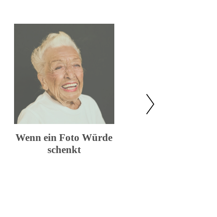
weiter
Wenn ein Foto Würde
„Frauen sind nich
schenkt
ausgebrannt. Sie s
ausgebremst“