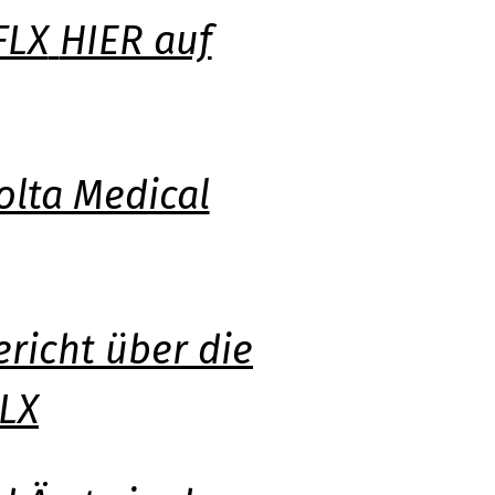
FLX
HIER auf
lta Medical
richt über die
LX