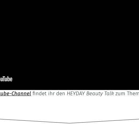
tube-Channel
findet ihr den
HEYDAY Beauty Talk
zum Thema