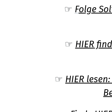
☞
F
olge So
☞
HIER
find
☞
HIER lesen:
B