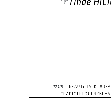
☞
Finde HIE
BEAUTY TALK
BEA
TAGS
RADIOFREQUENZBEH