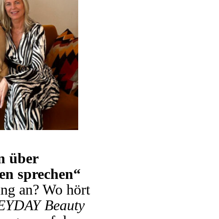
n über
en sprechen“
ung an? Wo hört
EYDAY Beauty