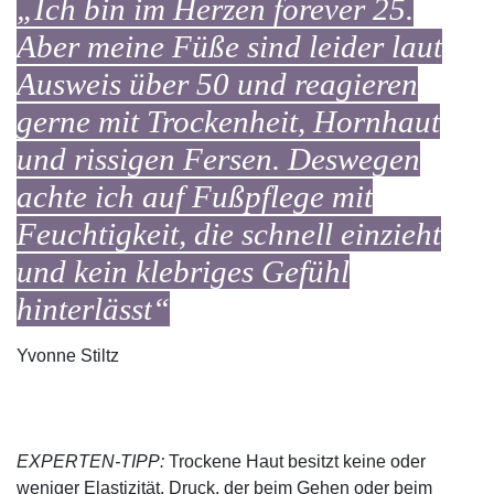
„Ich bin im Herzen forever 25.
Aber meine Füße sind leider laut
Ausweis über 50 und reagieren
gerne mit Trockenheit, Hornhaut
und rissigen Fersen. Deswegen
achte ich auf Fußpflege mit
Feuchtigkeit, die schnell einzieht
und kein klebriges Gefühl
hinterlässt
“
Yvonne Stiltz
EXPERTEN-TIPP:
Trockene Haut besitzt keine oder
weniger Elastizität. Druck, der beim Gehen oder beim