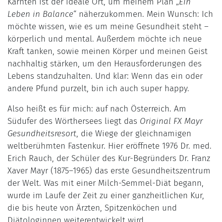
Kärnten ist der ideale Ort, um meinem Plan „
Ein
Leben in Balance
“ näherzukommen. Mein Wunsch: Ich
möchte wissen, wie es um meine Gesundheit steht –
körperlich und mental. Außerdem möchte ich neue
Kraft tanken, sowie meinen Körper und meinen Geist
nachhaltig stärken, um den Herausforderungen des
Lebens standzuhalten. Und klar: Wenn das ein oder
andere Pfund purzelt, bin ich auch super happy.
Also heißt es für mich: auf nach Österreich. Am
Südufer des Wörthersees liegt das
Original FX Mayr
Gesundheitsresort
, die Wiege der gleichnamigen
weltberühmten Fastenkur. Hier eröffnete 1976 Dr. med.
Erich Rauch, der Schüler des Kur-Begründers Dr. Franz
Xaver Mayr (1875–1965) das erste Gesundheitszentrum
der Welt. Was mit einer Milch-Semmel-Diät begann,
wurde im Laufe der Zeit zu einer ganzheitlichen Kur,
die bis heute von Ärzten, Spitzenköchen und
Diätologinnen weiterentwickelt wird.