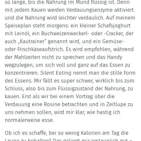
so lange, bis die Nahrung im Mund flüssig ist. Denn
mit jedem Kauen werden Verdauungsenzyme aktiviert
und die Nahrung wird leichter verdaulich. Auf meinem
Speiseplan steht morgens: ein kleiner Schafsjoghurt
mit Leinöl, ein Buchweizenweckerl- oder -Cracker, der
auch „Kautrainer“ genannt wird, und ein Gemüse-
oder Frischkäseaufstrich. Es wird empfohlen, während
der Mahlzeiten nicht zu sprechen und das Handy
wegzulegen, um sich voll und ganz auf das Essen zu
konzentrieren.
Silent Eating
nennt man die stille Form
des Essens. Mir fällt es super schwer, wirklich bis zum
Schluss, also bis zum Flüssigzustand der Nahrung, zu
kauen. Erst als wir bei einem Vortrag über die
Verdauung eine Rosine betrachten und in Zeitlupe zu
uns nehmen sollen, wird mir klar, wie hastig ich
normalerweise esse.
Ob ich es schaffe, bei so wenig Kalorien am Tag die
Laune zu behalten? Das gelingt mir erstaunlich gut –