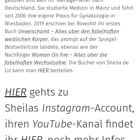
geboren und kam im Teenager-Alter nach
Deutschland. Sie studierte Medizin in Mainz und führt
seit 2006 ihre eigene Praxis für Gynäkologie in
Wiesbaden. 2019 erschien bei
Rowohlt
ihr erstes
Buch
Unverschämt – Alles über den fabelhaften
weiblichen Körper
, das prompt auf der
Spiegel-
Bestsellerliste
landete, ebenso wie der
Nachfolger
Woman On Fire – Alles über die
fabelhaften Wechseljahre
. Die Bücher von Sheila de
Liz kann man
HIER
bestellen.
HIER
gehts zu
Sheilas
Instagram
-Account,
ihren
YouTube
-Kanal findet
ihr
HIER
, noch mehr Infos