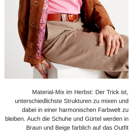
Pinkfarbene Baumwollbluse mit Kelchkragen:
Walbusch
, cognacfarbene Verlourslederjacke mit
bedrucktem Innenfutter:
Walbusch
, rosafarbener
Strickpullover aus Alpaka:
Walbusch
,
Marlenehose aus Cashmere:
Walbusch
, Gürtel:
b
a&sh
,
Chealsea Boots aus Hirschleder:
Walbusch
, Ring &
Ohrringe:
B
uddha to Buddha