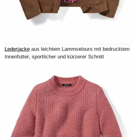
Gerippter Stehbund-Pullover in Rostrot:
Walbusch
,
Jeans-Culotte:
Walbusch
, raffinierter Wollmantel:
Walbusch
, Stiefel in Schlangenleder-Optik:
b
a&sh
,
gelbe Ledertasche:
Le
Tanneur
, Kette:
Studio
Maroh