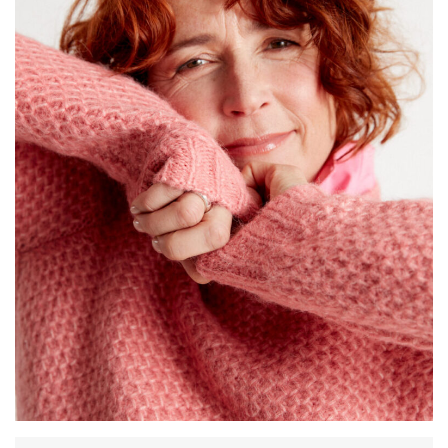
Unkomplizierter
Alltags- und Reisebe-gleiter:
Alpakapullover
aus der
peruanischen Strickmanufaktur KERO, unfassbar weich
und kuschelig, dabei aber leicht im Gewicht