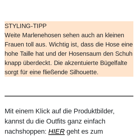
Baumwollbluse
aus reiner Baumwolle, bügelfrei, mit
edlem Kelchkragen