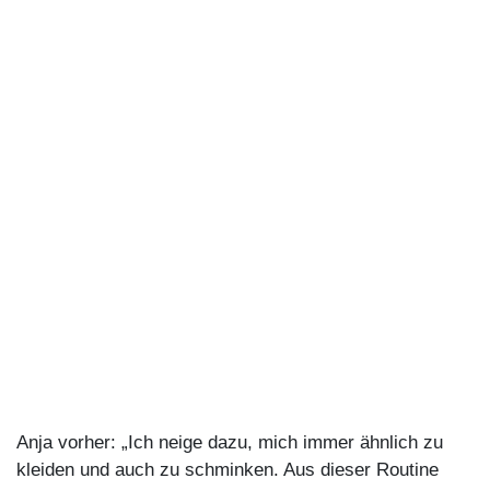
Anja vorher: „Ich neige dazu, mich immer ähnlich zu
kleiden und auch zu schminken. Aus dieser Routine
wollte ich ausbrechen.“
☞
Anja auf Instagram
Mein Look:
Je nach Anlass trage ich die
entsprechende Kleidung – von sportlich bis
elegant ist alles möglich. Im Alltag muss es casual
sein. Grundsätzlich mag ich es, wenn Outfits
einen individuellen Touch haben. Trends sind mit
nicht so wichtig, Qualität allerdings schon.
So hat sich mein Stil über die Jahre verändert:
Da
sich meine Figur nicht viel verändert hat, trage ich
noch Kleidung, die ich als junge Frau gekauft
habe. Natürlich verändert sich der Körper. Auch