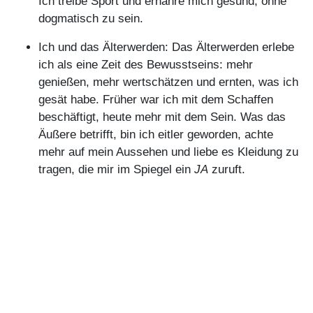
Jersey-Blazer:
Walbusch
, braune Jogginghose aus
Kunstleder:
Opus
, Stiefeletten:
Zara
, Ohrstecker &
Ring:
Stilne
st
, Armreif:
Studio
Maroh
Grün trifft Braun:
Der toffeefarbene Blazer mit
Reverskragen und verdeckten Druckknöpfen
zur olivegrünen Seidenbluse geben dem Look
einen edlen Touch.