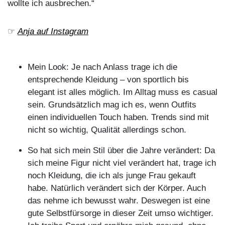
das nehme ich bewusst wahr. Deswegen ist eine
gute Selbstfürsorge in dieser Zeit umso wichtiger.
Ich treibe Sport und ernähre mich gesund, ohne
dogmatisch zu sein.
Ich und das Älterwerden:
Das Älterwerden erlebe
ich als eine Zeit des Bewusstseins: mehr
genießen, mehr wertschätzen und ernten, was ich
gesät habe. Früher war ich mit dem Schaffen
beschäftigt, heute mehr mit dem Sein. Was das
Äußere betrifft, bin ich eitler geworden, achte
mehr auf mein Aussehen und liebe es Kleidung zu
tragen, die mir im Spiegel ein
JA
zuruft.
Olivgrüne Seidenbluse:
Walbusch
, toffeefarbener