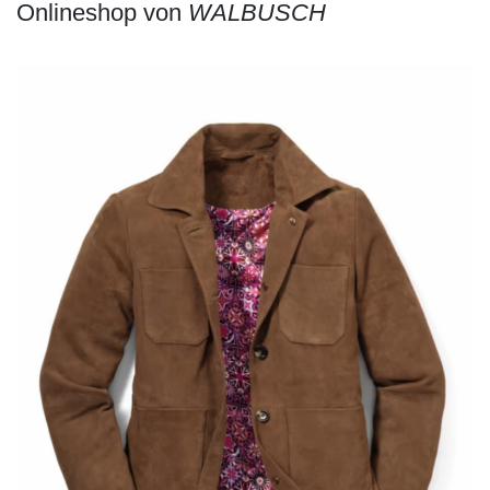
Wärmende, knitterarme
Marlenehose
aus edlem
Schurwoll-Cashmere-Mix. Die hohe Taille und die
akzentuierte Bügelfalte sorgen für eine fließende
Silhouette