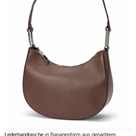
„Ich war ausgesprochen
überrascht, dass mir der
Look mit dem
rosafarbenen Pullover
und der weiten Hose so
gut steht. Ich liebe es,
Kleidung zu tragen, die
mir im Spiegel ein JA
zuruft”