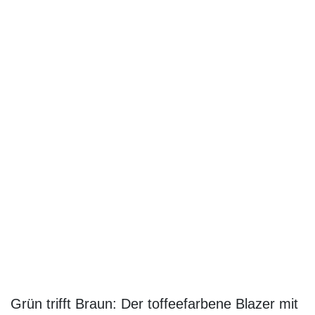
STYLING-TIPP
Braun und Grün – eine Mega-Kombi für den
Herbst. Die olivfarbene Seidenbluse passt
super zu Anjas roten Haaren und ist eine edle
Alternative zur schwarzen Bluse.
Mit einem Klick auf die Produktbilder,
kannst du die Outfits ganz einfach
nachshoppen:
HIER
geht es zum