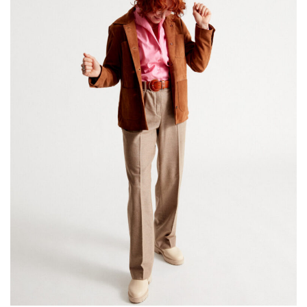
STYLING-TIPP
Weite Marlenehosen sehen auch an kleinen
Frauen toll aus. Wichtig ist, dass die Hose eine
hohe Taille hat und der Hosensaum den Schuh
knapp überdeckt. Die akzentuierte Bügelfalte
sorgt für eine fließende Silhouette.
Mit einem Klick auf die Produktbilder,
kannst du die Outfits ganz einfach
nachshoppen:
HIER
geht es zum