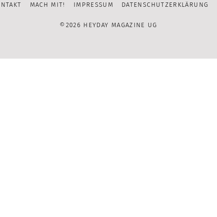
ONTAKT
MACH MIT!
IMPRESSUM
DATENSCHUTZERKLÄRUNG
Channel
©2026 HEYDAY MAGAZINE UG