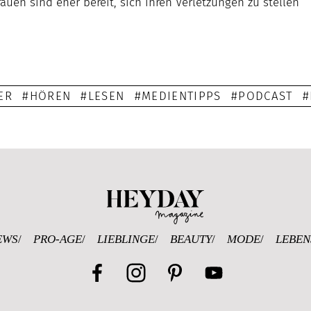
rauen sind eher bereit, sich ihren Verletzungen zu stellen“
ER
HÖREN
LESEN
MEDIENTIPPS
PODCAST
Heyday Magazine U
EWS
PRO-AGE
LIEBLINGE
BEAUTY
MODE
LEBEN
Facebook
Instagram
Pinterest
YouTube