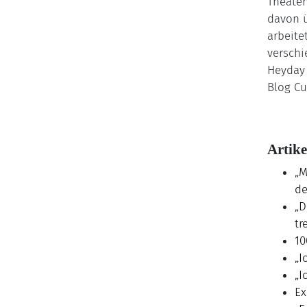
Theater
davon ü
arbeite
versch
Heyday 
Blog Cu
Artike
„M
de
„D
tr
10
„I
„I
Ex