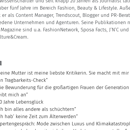
wissenschaftler und seit knapp 20 Jahren als Journalist täti
ber fünf Jahre im Bereich Fashion, Beauty & Lifestyle. Au
t er als Content Manager, Trendscout, Blogger und PR-Berat
iedene Unternehmen und Agenturen. Seine Publikationen 
Magazine sind u.a. FashionNetwork, Sposa Facts, J’N’C un
lture&Cream.
l
eine Mutter ist meine liebste Kritikerin. Sie macht mit mi
n Tragbarkeits-Check“
ie Bewunderung für die großartigen Frauen der Generation
eibt mich an”
0 Jahre Lebensglück
ch bin alles andere als schüchtern”
ch hab’ keine Zeit zum Älterwerden”
pertengespräch: Mode zwischen Luxus und Klimakatastrop