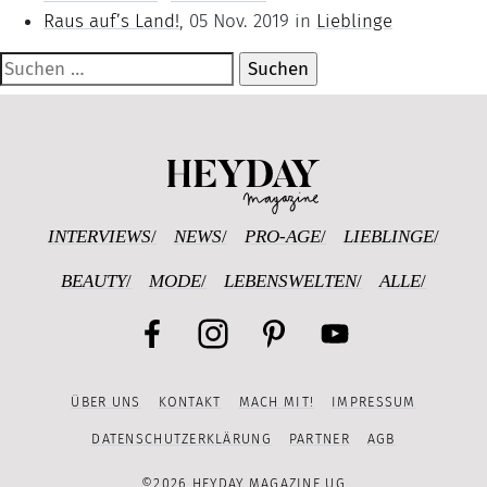
Raus auf’s Land!
, 05 Nov. 2019 in
Lieblinge
Suchen
nach:
Heyday Magazine U
INTERVIEWS
NEWS
PRO-AGE
LIEBLINGE
BEAUTY
MODE
LEBENSWELTEN
ALLE
Facebook
Instagram
Pinterest
YouTube
ÜBER UNS
KONTAKT
MACH MIT!
IMPRESSUM
Channel
DATENSCHUTZERKLÄRUNG
PARTNER
AGB
©2026 HEYDAY MAGAZINE UG