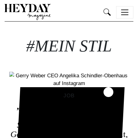
Heyday
#MEIN STIL
JOB
„Frauen der Generation 50+
inspirieren mich”
Angelika
Schindler-Obenhaus,
CEO bei
Gerry Webe
r
,
über Nachhaltigkeit,