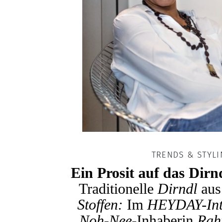
TRENDS & STYL
Ein Prosit auf das Dirnd
Traditionelle
Dirndl
au
Stoffen:
Im
HEYDAY-Int
Noh-Nee
-Inhaberin
Rah