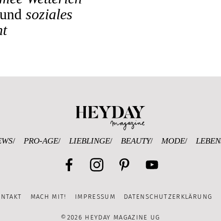
und
soziales
t
Heyday Magazine U
EWS
PRO-AGE
LIEBLINGE
BEAUTY
MODE
LEBEN
Facebook
Instagram
Pinterest
YouTube
ONTAKT
MACH MIT!
IMPRESSUM
DATENSCHUTZERKLÄRUNG
Channel
©2026 HEYDAY MAGAZINE UG