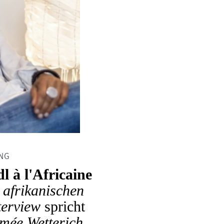
ING
l à l'Africaine
s
afrikanischen
erview
spricht
mée Wetterich