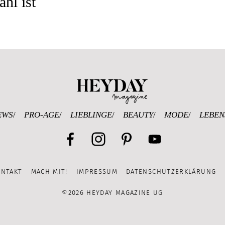
ahl
ist
Heyday Magazine U
EWS
PRO-AGE
LIEBLINGE
BEAUTY
MODE
LEBEN
Facebook
Instagram
Pinterest
YouTube
ONTAKT
MACH MIT!
IMPRESSUM
DATENSCHUTZERKLÄRUNG
Channel
©2026 HEYDAY MAGAZINE UG