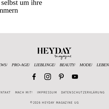
 selbst um ihre
mmern
Heyday Magazine U
EWS
PRO-AGE
LIEBLINGE
BEAUTY
MODE
LEBEN
Facebook
Instagram
Pinterest
YouTube
ONTAKT
MACH MIT!
IMPRESSUM
DATENSCHUTZERKLÄRUNG
Channel
©2026 HEYDAY MAGAZINE UG