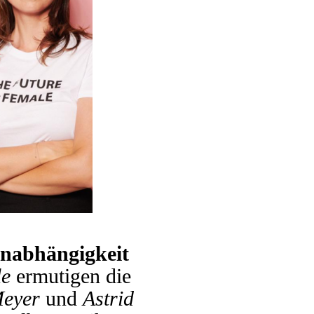
Unabhängigkeit
le
ermutigen die
Meyer
und
Astrid