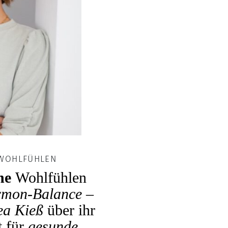
 WOHLFÜHLEN
ne
Wohlfühlen
mon-Balance
–
ea Kieß
über ihr
t für
gesunde