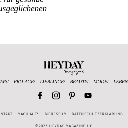
usgeglichenen
Heyday Magazine U
EWS
PRO-AGE
LIEBLINGE
BEAUTY
MODE
LEBEN
Facebook
Instagram
Pinterest
YouTube
ONTAKT
MACH MIT!
IMPRESSUM
DATENSCHUTZERKLÄRUNG
Channel
©2026 HEYDAY MAGAZINE UG