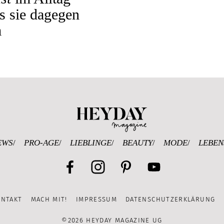
s sie dagegen
m
Heyday Magazine U
EWS
PRO-AGE
LIEBLINGE
BEAUTY
MODE
LEBEN
Facebook
Instagram
Pinterest
YouTube
ONTAKT
MACH MIT!
IMPRESSUM
DATENSCHUTZERKLÄRUNG
Channel
©2026 HEYDAY MAGAZINE UG