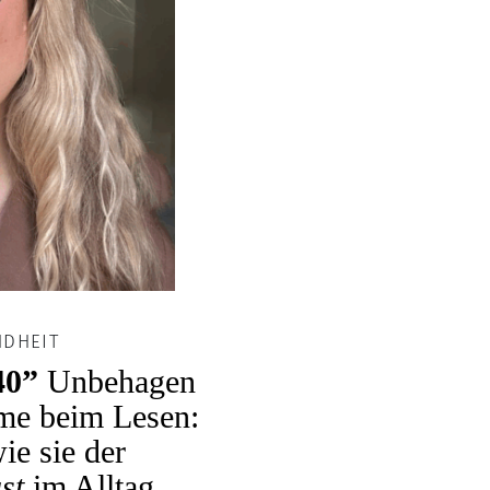
NDHEIT
40”
Unbehagen
me beim Lesen:
ie sie der
st
im Alltag