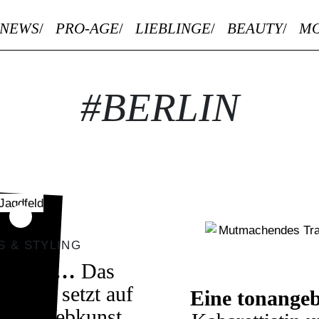
NEWS
PRO-AGE
LIEBLINGE
BEAUTY
M
#BERLIN
S & STYLING
Ewigkeit…
Das
aViktor
setzt auf
Eine tonangeb
e Ikat-Webkunst