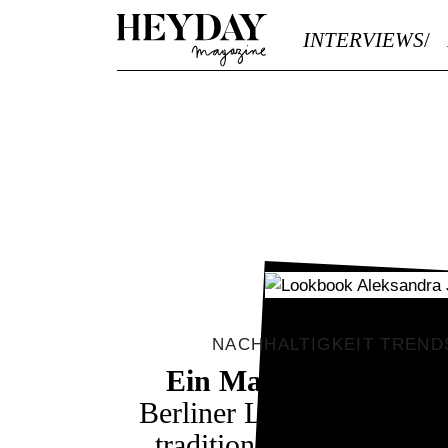
Heyday
INTERVIEWS
NACHHALTIGKEIT TREND
Ein Mantel für die 
Berliner Label
Aleksandr
traditionelle usbekisch