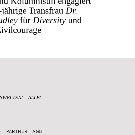
und Kolumnistin engagiert
-jährige Transfrau
Dr.
udley
für
Diversity
und
ivilcourage
UG
SWELTEN
ALLE
G
PARTNER
AGB