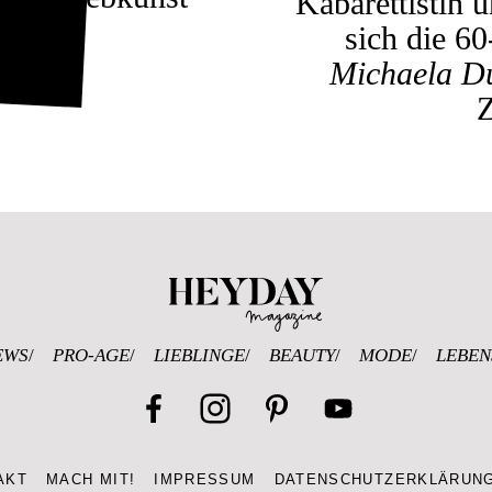
Kabarettistin 
sich die 60
Michaela D
Z
Heyday Magazine 
EWS
PRO-AGE
LIEBLINGE
BEAUTY
MODE
LEBEN
Facebook
Instagram
Pinterest
YouTube
AKT
MACH MIT!
IMPRESSUM
DATENSCHUTZERKLÄRUN
Channel