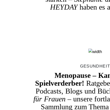
HEYDAY
haben es a
GESUNDHEI
Menopause – Ka
Spielverderber!
Ratgebe
Podcasts, Blogs und Bü
für Frauen
– unsere fortl
Sammlung zum Them