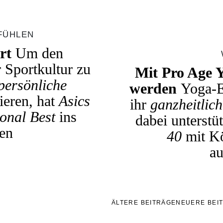
FÜHLEN
rt
Um den
 Sportkultur zu
Mit Pro Age Y
persönliche
werden
Yoga-E
ieren, hat
Asics
ihr
ganzheitlic
onal Best
ins
dabei unterstüt
en
40
mit Kö
a
ÄLTERE BEITRÄGE
NEUERE BEI