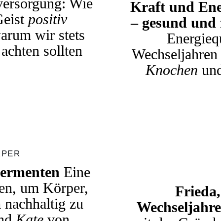
versorgung: Wie
Kraft und Ene
Geist
positiv
– gesund und 
rum wir stets
Energieq
achten sollten
Wechseljahren
Knochen
un
RPER
Fermenten
Eine
en, um Körper,
Frieda,
nachhaltig zu
Wechseljahre
nd
Kate
von