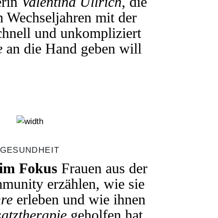
erin
Valentina Ullrich
, die
n Wechseljahren mit der
hnell und unkompliziert
e
an die Hand geben will
GESUNDHEIT
 im Fokus
Frauen aus der
munity erzählen, wie sie
re
erleben und wie ihnen
atztherapie
geholfen hat.