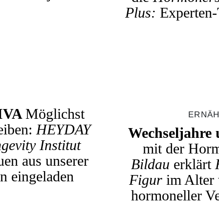
Plus:
Experten-
AIVA
Möglichst
ERNÄH
eiben:
HEYDAY
Wechseljahre
gevity Institut
mit der Hor
uen aus unserer
Bildau
erklärt
n eingeladen
Figur
im Alter 
hormoneller V