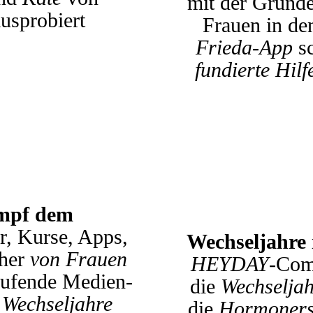
mit der Gründ
usprobiert
Frauen in de
Frieda-App
sc
fundierte Hilf
T
mpf dem
r, Kurse, Apps,
Wechseljahre
cher
von Frauen
HEYDAY
-Com
aufende Medien-
die
Wechseljah
a
Wechseljahre
die
Hormoners