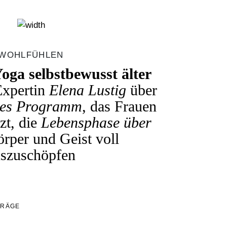
WOHLFÜHLEN
oga selbstbewusst älter
xpertin
Elena Lustig
über
hes Programm
, das Frauen
zt, die
Lebensphase über
rper und Geist voll
uszuschöpfen
TRÄGE