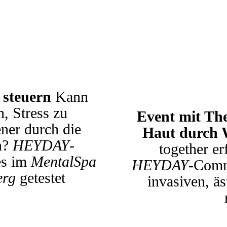
T
v steuern
Kann
, Stress zu
Event mit T
ner durch die
Haut durch
n?
HEYDAY
-
together er
es im
MentalSpa
HEYDAY
-Comm
erg
getestet
invasiven, äs