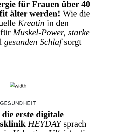
rgie für Frauen über 40
fit älter werden!
Wie die
uelle
Kreatin
in den
 für
Muskel-Power
,
starke
d
gesunden Schlaf
sorgt
GESUNDHEIT
 die erste digitale
sklinik
HEYDAY
sprach